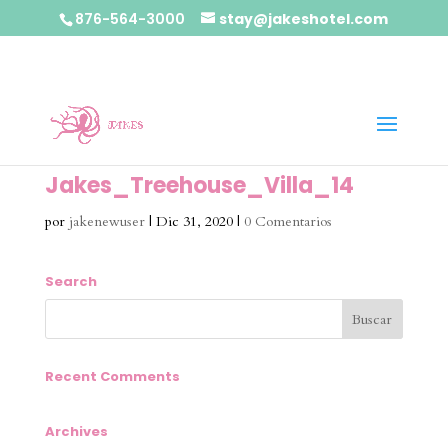
876-564-3000
stay@jakeshotel.com
Jakes_Treehouse_Villa_14
por
jakenewuser
|
Dic 31, 2020
|
0 Comentarios
Search
Recent Comments
Archives