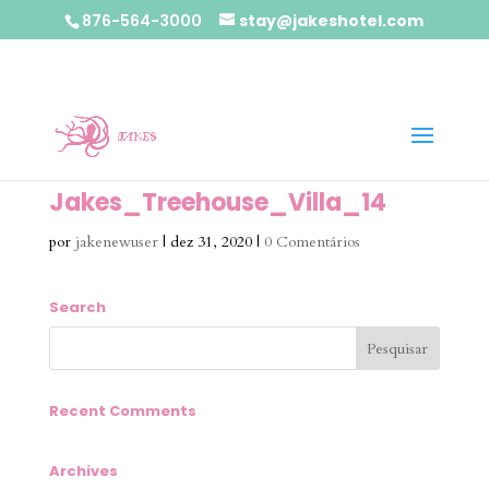
876-564-3000
stay@jakeshotel.com
Jakes_Treehouse_Villa_14
por
jakenewuser
|
dez 31, 2020
|
0 Comentários
Search
Recent Comments
Archives