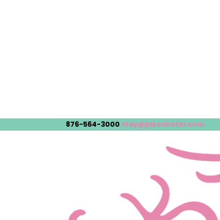
876-564-3000
stay@jakeshotel.com