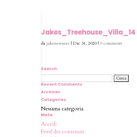
Jakes_Treehouse_Villa_14
da
jakenewuser
|
Dic 31, 2020
|
0 commenti
Search
Ricerca
per:
Recent Comments
Archives
Categories
Nessuna categoria
Meta
Accedi
Feed dei contenuti