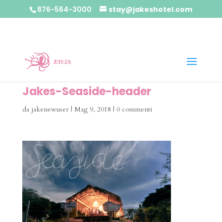
876-564-3000
stay@jakeshotel.com
Jakes-Seaside-header
da
jakenewuser
|
Mag 9, 2018
|
0 commenti