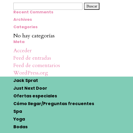
Buscar:
Recent Comments
Archives
Categories
No hay categorías
Meta
Acceder
Feed de entradas
Feed de comentarios
WordPress.org
Jack Sprat
Just Next Door
Ofertas especiales
Cómo llegar/Preguntas frecuentes
Spa
Yoga
Bodas