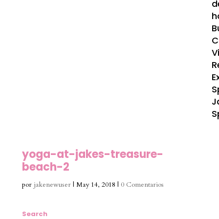
d
h
B
C
V
R
E
S
J
S
yoga-at-jakes-treasure-
beach-2
por
jakenewuser
|
May 14, 2018
|
0 Comentarios
Search