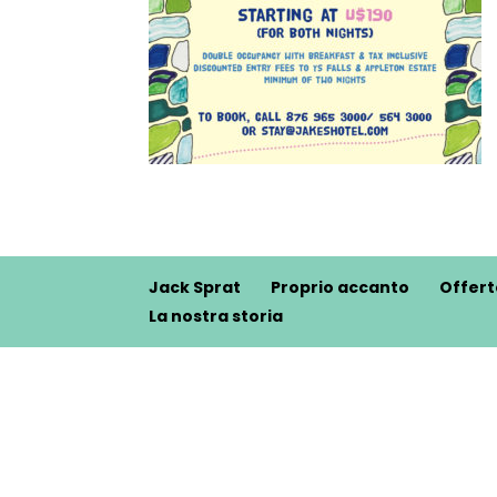
Jack Sprat
Proprio accanto
Offert
La nostra storia