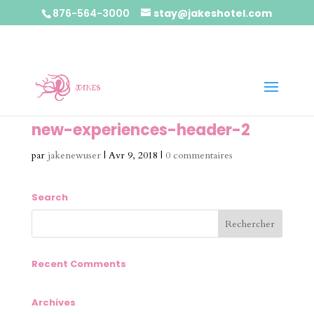
876-564-3000
stay@jakeshotel.com
new-experiences-header-2
par
jakenewuser
|
Avr 9, 2018
|
0 commentaires
Search
Recent Comments
Archives