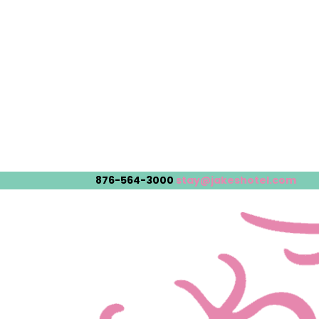
876-564-3000
stay@jakeshotel.com