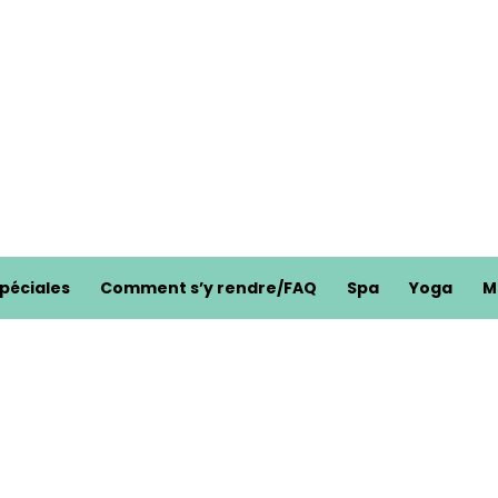
spéciales
Comment s’y rendre/FAQ
Spa
Yoga
M