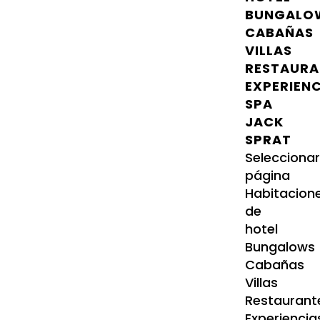
BUNGALO
CABAÑAS
VILLAS
RESTAURA
EXPERIEN
SPA
JACK
SPRAT
Selecciona
página
Habitacion
de
hotel
Bungalows
Cabañas
Villas
Restaurant
Experiencia