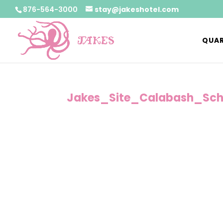
876-564-3000
stay@jakeshotel.com
QUAR
Jakes_Site_Calabash_Sch