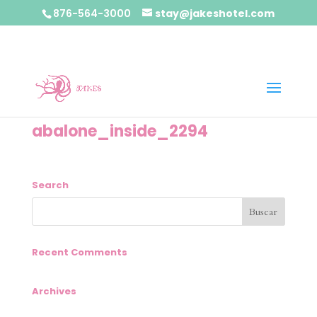
876-564-3000
stay@jakeshotel.com
abalone_inside_2294
Search
Recent Comments
Archives