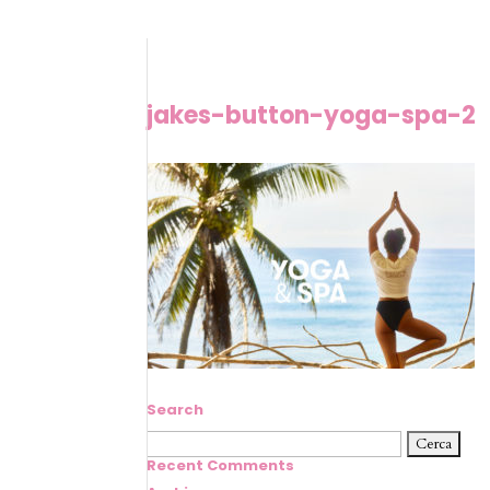
jakes-button-yoga-spa-2
Search
Ricerca
per:
Recent Comments