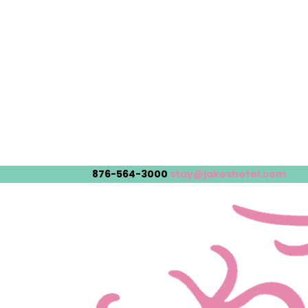
876-564-3000
stay@jakeshotel.com