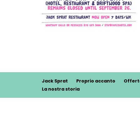
Jack Sprat
Proprio accanto
Offert
La nostra storia