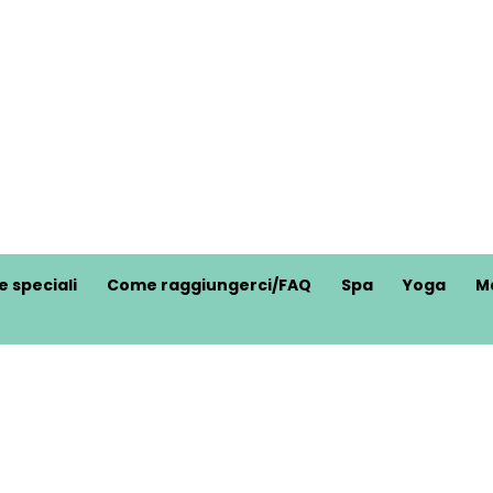
e speciali
Come raggiungerci/FAQ
Spa
Yoga
M