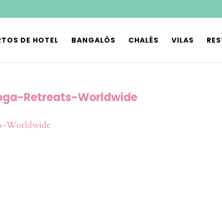
TOS DE HOTEL
BANGALÔS
CHALÉS
VILAS
RE
oga-Retreats-Worldwide
ts-Worldwide