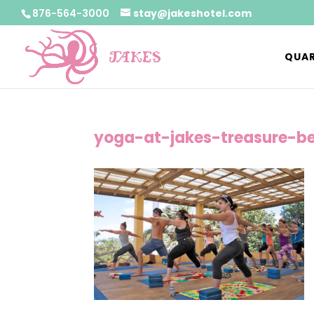
876-564-3000
stay@jakeshotel.com
QUAR
yoga-at-jakes-treasure-b