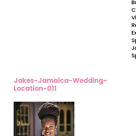
B
C
V
R
E
S
J
S
Jakes-Jamaica-Wedding-
Location-011