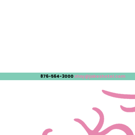
876-564-3000
stay@jakeshotel.com