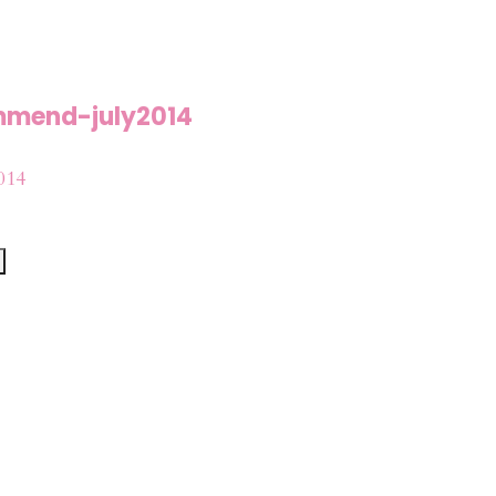
mend-july2014
014