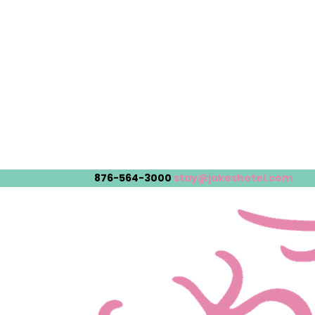
876-564-3000
stay@jakeshotel.com