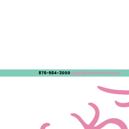
876-564-3000
stay@jakeshotel.com