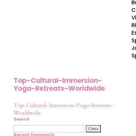
B
C
Vi
R
E
S
J
S
Top-Cultural-Immersion-
Yoga-Retreats-Worldwide
Top-Cultural-Immersion-Yoga-Retreats-
Worldwide
Search
Ricerca
per:
Recent Comments