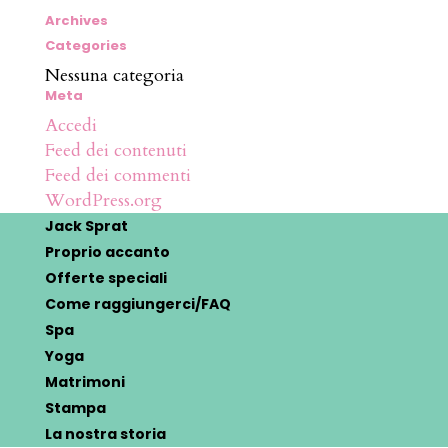
Archives
Categories
Nessuna categoria
Meta
Accedi
Feed dei contenuti
Feed dei commenti
WordPress.org
Jack Sprat
Proprio accanto
Offerte speciali
Come raggiungerci/FAQ
Spa
Yoga
Matrimoni
Stampa
La nostra storia