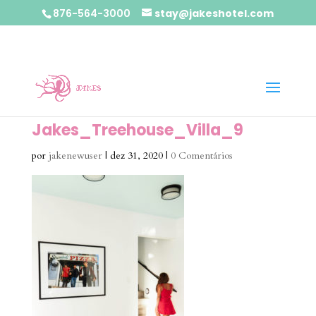
876-564-3000
stay@jakeshotel.com
Jakes_Treehouse_Villa_9
por
jakenewuser
|
dez 31, 2020
|
0 Comentários