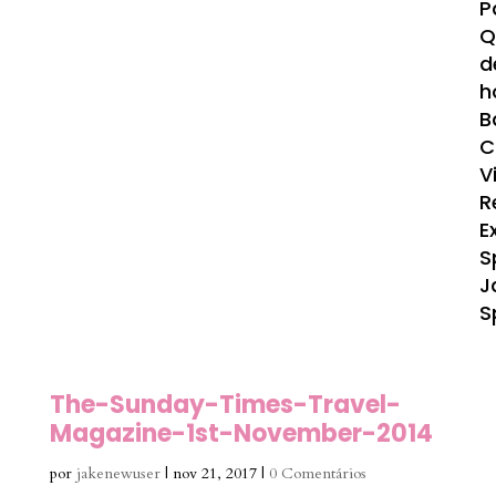
P
Q
d
h
B
C
V
R
E
S
J
S
The-Sunday-Times-Travel-
Magazine-1st-November-2014
por
jakenewuser
|
nov 21, 2017
|
0 Comentários