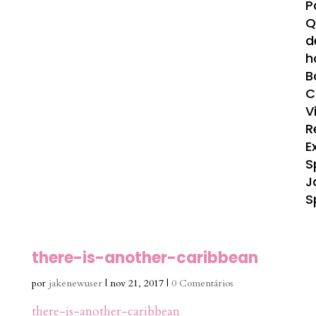
P
Q
d
h
B
C
V
R
E
S
J
S
there-is-another-caribbean
por
jakenewuser
|
nov 21, 2017
|
0 Comentários
there-is-another-caribbean