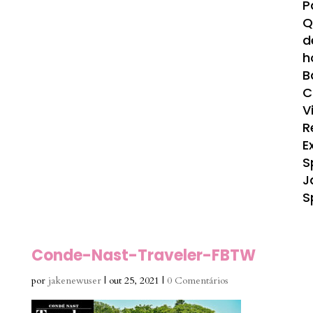
P
Q
d
h
B
C
V
R
E
S
J
S
Conde-Nast-Traveler-FBTW
por
jakenewuser
|
out 25, 2021
|
0 Comentários