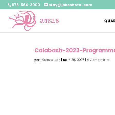
876-564-3000
stay@jakeshotel.com
QUAR
Calabash-2023-Programm
por
jakenewuser
|
maio 26, 2023
|
0 Comentários