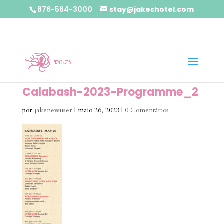
876-564-3000
stay@jakeshotel.com
Calabash-2023-Programme_2
por
jakenewuser
|
maio 26, 2023
|
0 Comentários