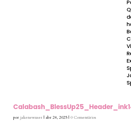
P
Q
d
h
B
C
V
R
E
S
J
S
Calabash_BlessUp25_Header_ink
por
jakenewuser
|
abr 24, 2025
|
0 Comentários