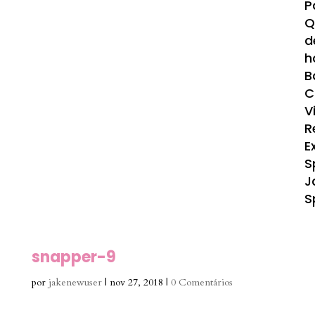
P
Q
d
h
B
C
V
R
E
S
J
S
snapper-9
por
jakenewuser
|
nov 27, 2018
|
0 Comentários