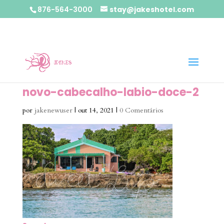
876-564-3000
stay@jakeshotel.com
novo-cabecalho-labio-doce-2
por
jakenewuser
|
out 14, 2021
|
0 Comentários