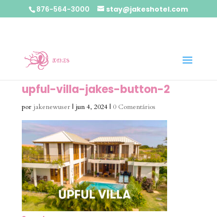
876-564-3000
stay@jakeshotel.com
upful-villa-jakes-button-2
por
jakenewuser
|
jun 4, 2024
|
0 Comentários