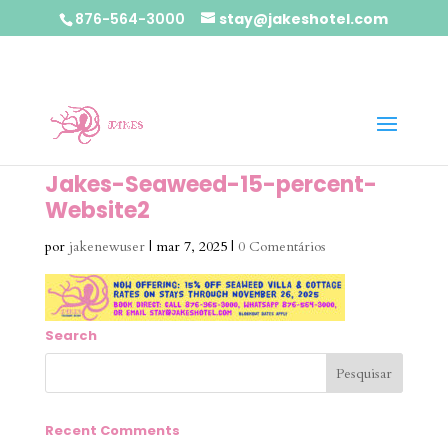
876-564-3000
stay@jakeshotel.com
Jakes-Seaweed-15-percent-
Website2
por
jakenewuser
|
mar 7, 2025
|
0 Comentários
Search
Recent Comments