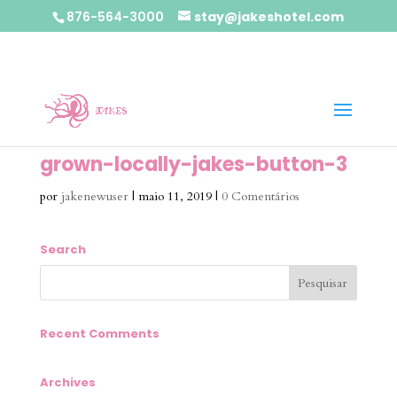
876-564-3000
stay@jakeshotel.com
grown-locally-jakes-button-3
por
jakenewuser
|
maio 11, 2019
|
0 Comentários
Search
Recent Comments
Archives