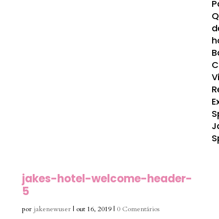
P
Q
d
h
B
C
V
R
E
S
J
S
jakes-hotel-welcome-header-
5
por
jakenewuser
|
out 16, 2019
|
0 Comentários