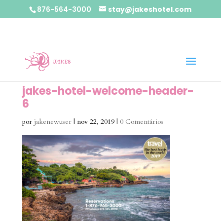
876-564-3000
stay@jakeshotel.com
jakes-hotel-welcome-header-
6
por
jakenewuser
|
nov 22, 2019
|
0 Comentários