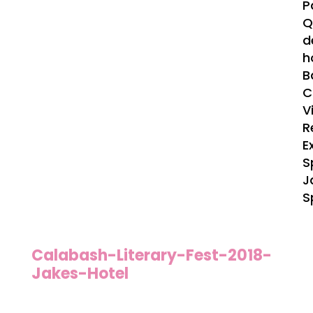
P
Q
d
h
B
C
V
R
E
S
J
S
Calabash-Literary-Fest-2018-
Jakes-Hotel