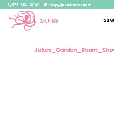
876-564-3000
stay@jakeshotel.com
QUAR
Jakes_Garden_Room_Sho