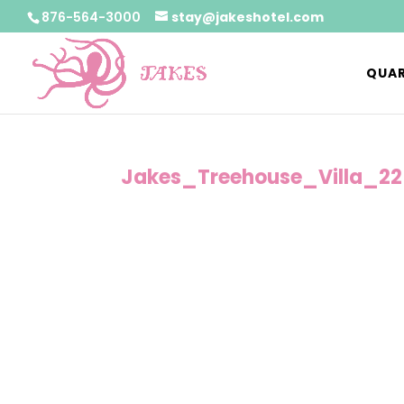
876-564-3000
stay@jakeshotel.com
QUAR
Jakes_Treehouse_Villa_22