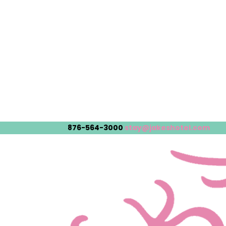
876-564-3000
stay@jakeshotel.com