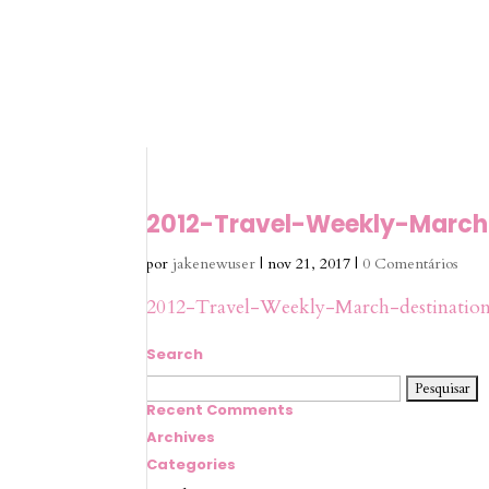
2012-Travel-Weekly-March
por
jakenewuser
|
nov 21, 2017
|
0 Comentários
2012-Travel-Weekly-March-destination
Search
Pesquisar
por:
Recent Comments
Archives
Categories