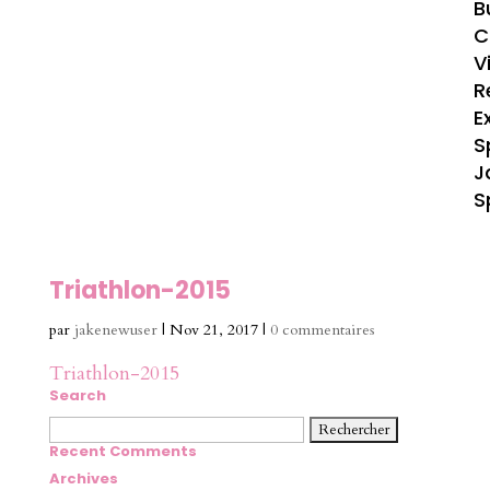
B
C
V
R
E
S
J
S
Triathlon-2015
par
jakenewuser
|
Nov 21, 2017
|
0 commentaires
Triathlon-2015
Search
Rechercher :
Recent Comments
Archives