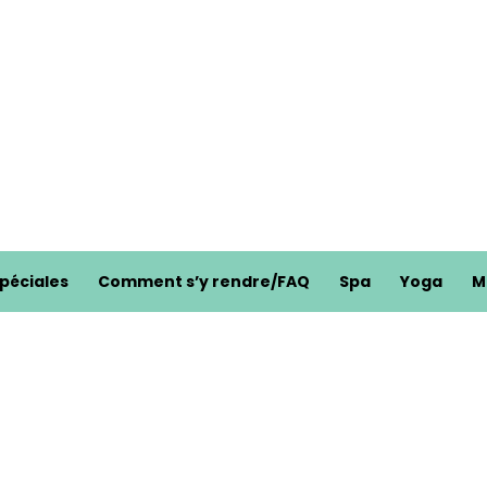
spéciales
Comment s’y rendre/FAQ
Spa
Yoga
M