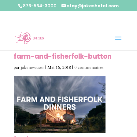
876-564-3000
stay@jakeshotel.com
farm-and-fisherfolk-button
par
jakenewuser
|
Mai 15, 2018
|
0 commentaires