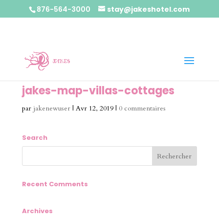
876-564-3000
stay@jakeshotel.com
jakes-map-villas-cottages
par
jakenewuser
|
Avr 12, 2019
|
0 commentaires
Search
Recent Comments
Archives