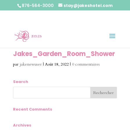
876-564-3000
stay@jakeshotel.com
Jakes_Garden_Room_Shower
par
jakenewuser
|
Août 18, 2022
|
0 commentaires
Search
Recent Comments
Archives