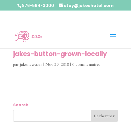
876-564-3000
stay@jakeshotel.com
jakes-button-grown-locally
par
jakenewuser
|
Nov 29, 2018
|
0 commentaires
Search