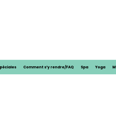
spéciales
Comment s’y rendre/FAQ
Spa
Yoga
M