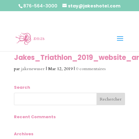
876-564-3000
stay@jakeshotel.com
Jakes_Triathlon_2019_website_ar
par
jakenewuser
|
Mar 12, 2019
|
0 commentaires
Search
Recent Comments
Archives