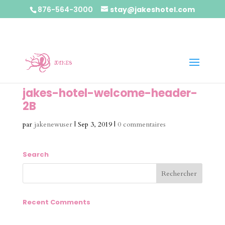
876-564-3000
stay@jakeshotel.com
jakes-hotel-welcome-header-
2B
par
jakenewuser
|
Sep 3, 2019
|
0 commentaires
Search
Recent Comments