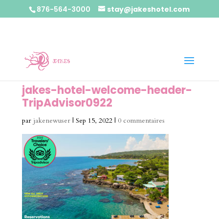
876-564-3000
stay@jakeshotel.com
jakes-hotel-welcome-header-
TripAdvisor0922
par
jakenewuser
|
Sep 15, 2022
|
0 commentaires